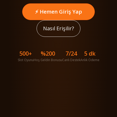
⚡ Hemen Giriş Yap
Nasıl Erişilir?
500+
%200
7/24
5 dk
Slot Oyunu
Hoş Geldin Bonusu
Canlı Destek
Anlık Ödeme