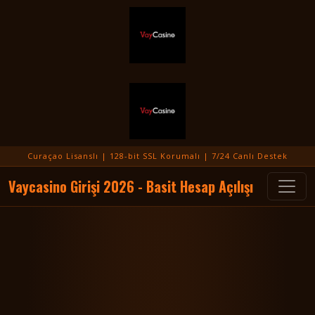
Curaçao Lisanslı | 128-bit SSL Korumalı | 7/24 Canlı Destek
Vaycasino Girişi 2026 - Basit Hesap Açılışı