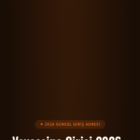
✦ 2026 GÜNCEL GİRİŞ ADRESİ