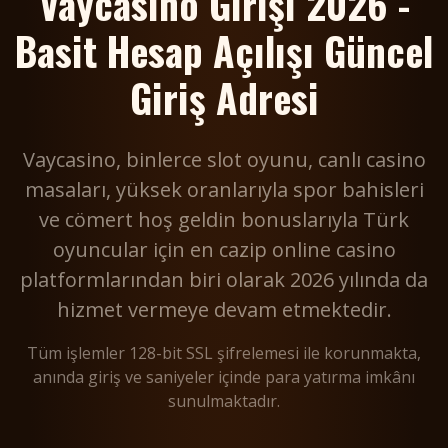
Vaycasino Girişi 2026 -
Basit Hesap Açılışı Güncel
Giriş Adresi
Vaycasino, binlerce slot oyunu, canlı casino
masaları, yüksek oranlarıyla spor bahisleri
ve cömert hoş geldin bonuslarıyla Türk
oyuncular için en cazip online casino
platformlarından biri olarak 2026 yılında da
hizmet vermeye devam etmektedir.
Tüm işlemler 128-bit SSL şifrelemesi ile korunmakta,
anında giriş ve saniyeler içinde para yatırma imkânı
sunulmaktadır.