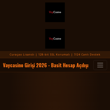
Curaçao Lisanslı | 128-bit SSL Korumalı | 7/24 Canlı Destek
Vaycasino Girişi 2026 - Basit Hesap Açılışı