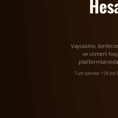
Hesa
Vaycasino, binlerce
ve cömert hoş 
platformlarında
Tüm işlemler 128-bit S