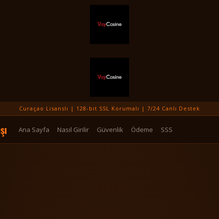
Curaçao Lisanslı | 128-bit SSL Korumalı | 7/24 Canlı Destek
şı
Ana Sayfa
Nasıl Girilir
Güvenlik
Ödeme
SSS