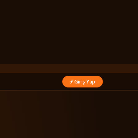
⚡ Giriş Yap