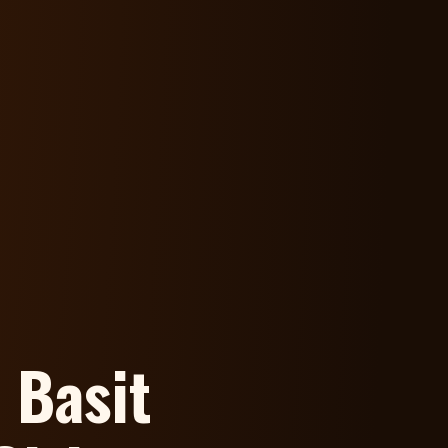
 Basit