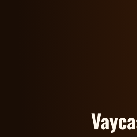
Vayca