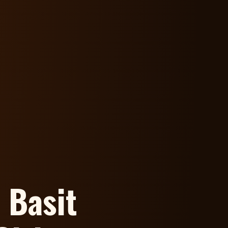
 Basit