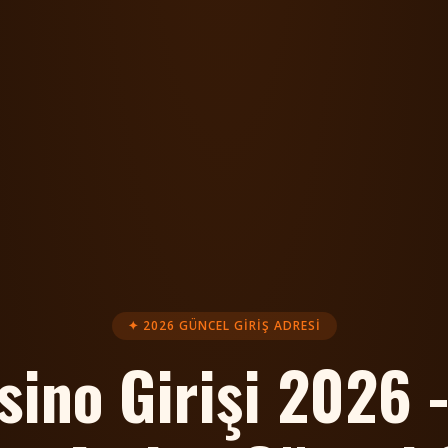
✦ 2026 GÜNCEL GİRİŞ ADRESİ
sino Girişi 2026 -