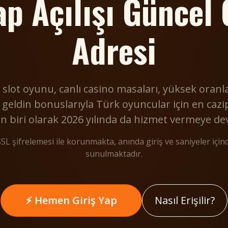
p Açılışı Güncel 
Adresi
 slot oyunu, canlı casino masaları, yüksek oranla
geldin bonuslarıyla Türk oyuncular için en cazi
n biri olarak 2026 yılında da hizmet vermeye d
SL şifrelemesi ile korunmakta, anında giriş ve saniyeler içi
sunulmaktadır.
⚡ Hemen Giriş Yap
Nasıl Erişilir?