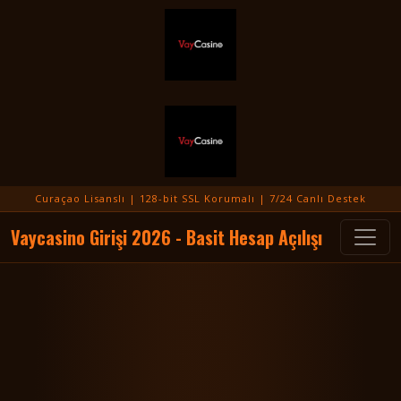
Curaçao Lisanslı | 128-bit SSL Korumalı | 7/24 Canlı Destek
Vaycasino Girişi 2026 - Basit Hesap Açılışı