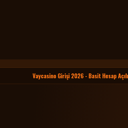
Vaycasino Girişi 2026 - Basit Hesap Açılı