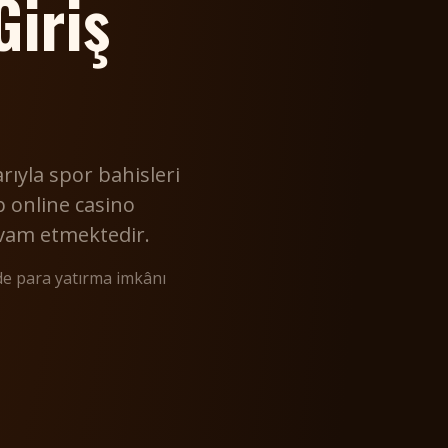
Giriş
rıyla spor bahisleri
p online casino
evam etmektedir.
nde para yatırma imkânı