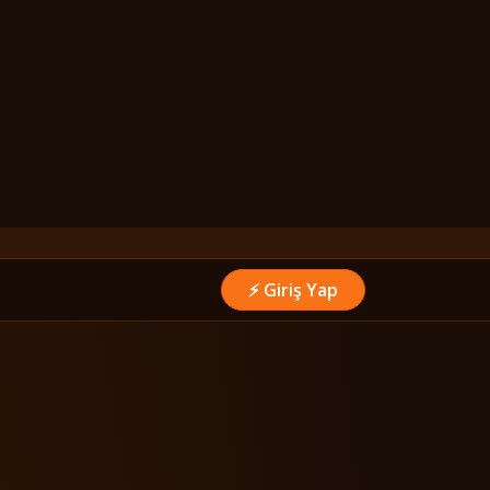
⚡ Giriş Yap