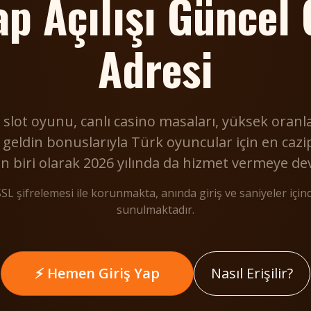
p Açılışı Güncel 
Adresi
 slot oyunu, canlı casino masaları, yüksek oranla
geldin bonuslarıyla Türk oyuncular için en cazi
n biri olarak 2026 yılında da hizmet vermeye d
SL şifrelemesi ile korunmakta, anında giriş ve saniyeler içi
sunulmaktadır.
⚡ Hemen Giriş Yap
Nasıl Erişilir?