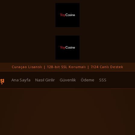
Curaçao Lisanslı | 128-bit SSL Korumalı | 7/24 Canlı Destek
şı
Ana Sayfa
Nasıl Girilir
Güvenlik
Ödeme
SSS