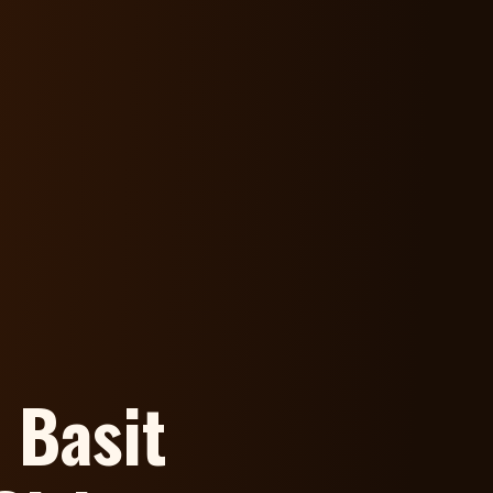
 Basit