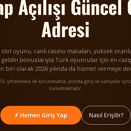
p Açılışı Güncel 
Adresi
 slot oyunu, canlı casino masaları, yüksek oranla
geldin bonuslarıyla Türk oyuncular için en cazi
n biri olarak 2026 yılında da hizmet vermeye d
SL şifrelemesi ile korunmakta, anında giriş ve saniyeler içi
sunulmaktadır.
⚡ Hemen Giriş Yap
Nasıl Erişilir?