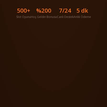
500+
%200
7/24
5 dk
Slot Oyunu
Hoş Geldin Bonusu
Canlı Destek
Anlık Ödeme