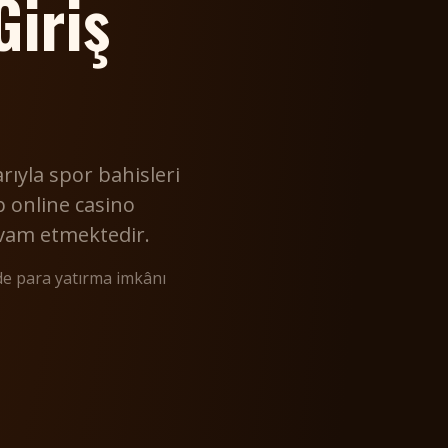
Giriş
rıyla spor bahisleri
p online casino
evam etmektedir.
nde para yatırma imkânı