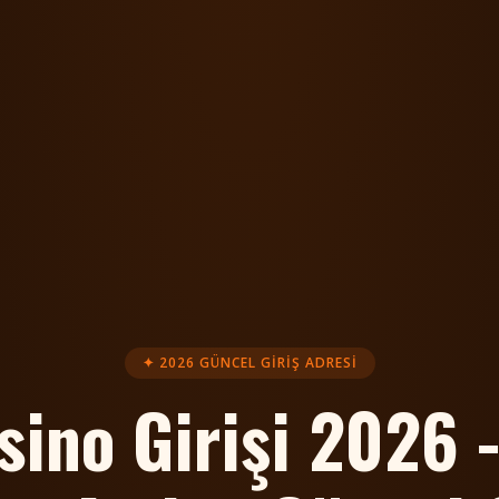
✦ 2026 GÜNCEL GİRİŞ ADRESİ
sino Girişi 2026 -