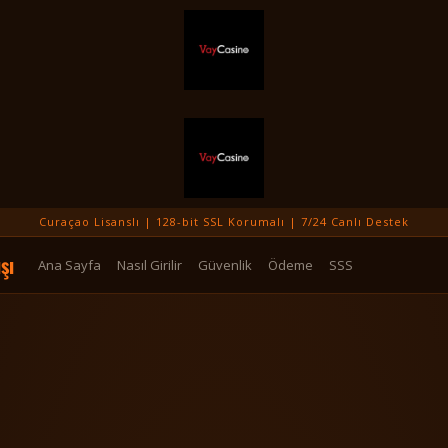
Curaçao Lisanslı | 128-bit SSL Korumalı | 7/24 Canlı Destek
şı
Ana Sayfa
Nasıl Girilir
Güvenlik
Ödeme
SSS