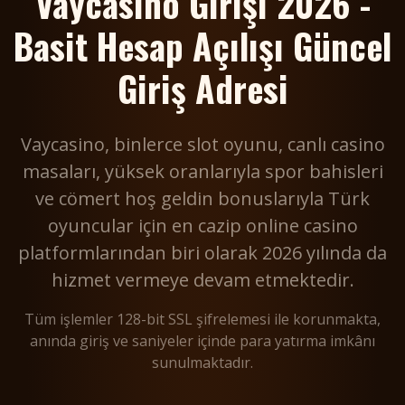
Vaycasino Girişi 2026 -
Basit Hesap Açılışı Güncel
Giriş Adresi
Vaycasino, binlerce slot oyunu, canlı casino
masaları, yüksek oranlarıyla spor bahisleri
ve cömert hoş geldin bonuslarıyla Türk
oyuncular için en cazip online casino
platformlarından biri olarak 2026 yılında da
hizmet vermeye devam etmektedir.
Tüm işlemler 128-bit SSL şifrelemesi ile korunmakta,
anında giriş ve saniyeler içinde para yatırma imkânı
sunulmaktadır.