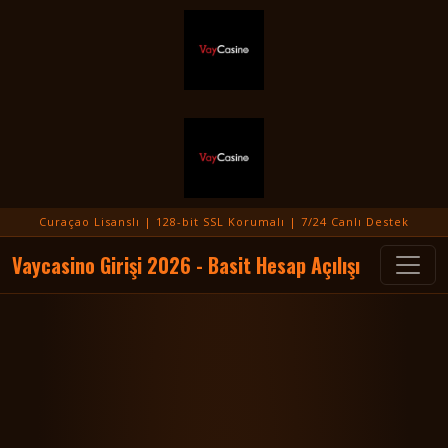
Curaçao Lisanslı | 128-bit SSL Korumalı | 7/24 Canlı Destek
Vaycasino Girişi 2026 - Basit Hesap Açılışı