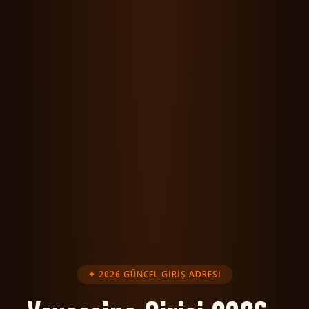
✦ 2026 GÜNCEL GİRİŞ ADRESİ