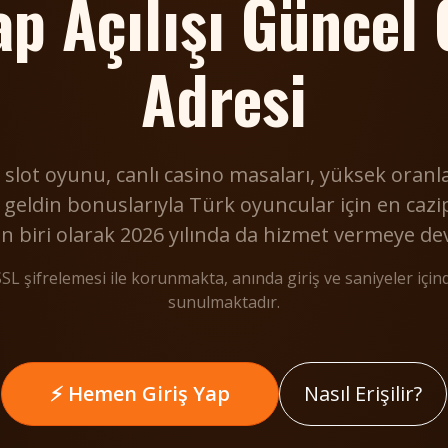
p Açılışı Güncel 
Adresi
 slot oyunu, canlı casino masaları, yüksek oranla
geldin bonuslarıyla Türk oyuncular için en cazi
n biri olarak 2026 yılında da hizmet vermeye d
SL şifrelemesi ile korunmakta, anında giriş ve saniyeler içi
sunulmaktadır.
⚡ Hemen Giriş Yap
Nasıl Erişilir?