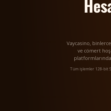
Hesa
Vaycasino, binlerce
ve cömert hoş 
platformlarında
Tüm işlemler 128-bit S