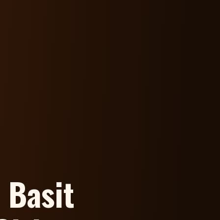
 Basit