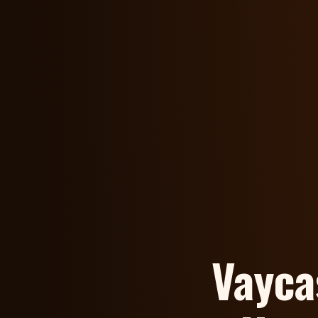
Vayca