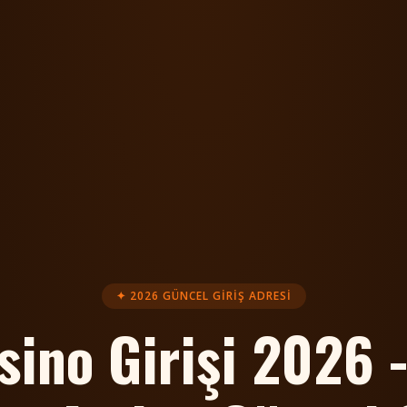
✦ 2026 GÜNCEL GİRİŞ ADRESİ
sino Girişi 2026 -