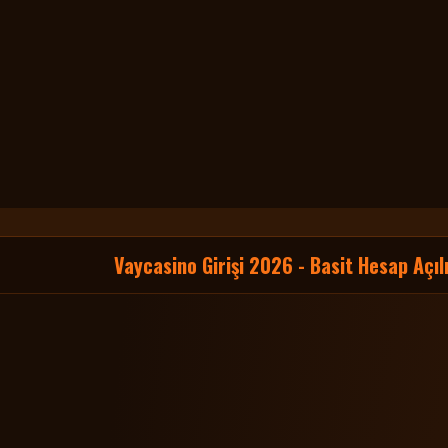
Vaycasino Girişi 2026 - Basit Hesap Açılı