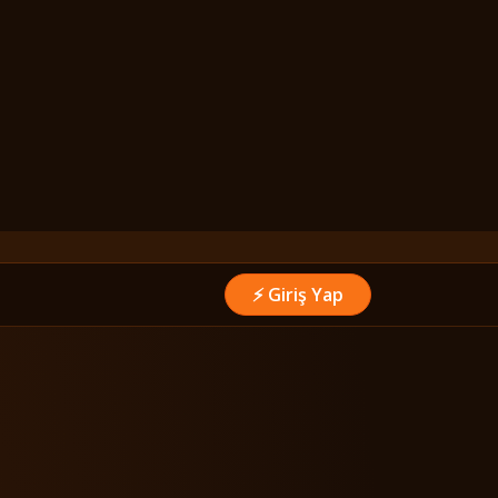
⚡ Giriş Yap