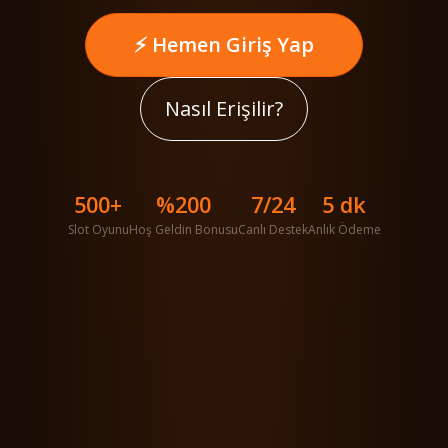
⚡ Hemen Giriş Yap
Nasıl Erişilir?
500+
%200
7/24
5 dk
Slot Oyunu
Hoş Geldin Bonusu
Canlı Destek
Anlık Ödeme