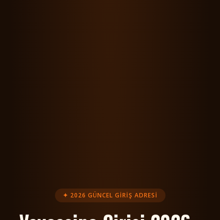
✦ 2026 GÜNCEL GİRİŞ ADRESİ