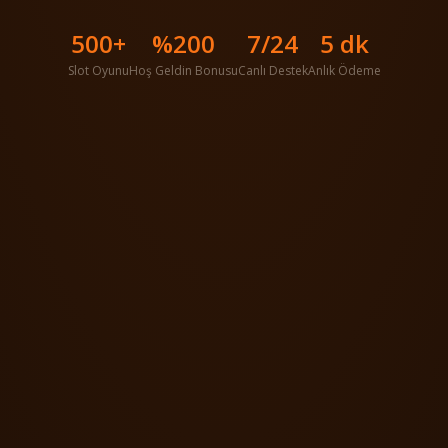
500+
%200
7/24
5 dk
Slot Oyunu
Hoş Geldin Bonusu
Canlı Destek
Anlık Ödeme