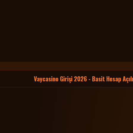
Vaycasino Girişi 2026 - Basit Hesap Açılı