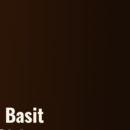
 Basit