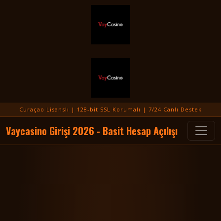
Curaçao Lisanslı | 128-bit SSL Korumalı | 7/24 Canlı Destek
Vaycasino Girişi 2026 - Basit Hesap Açılışı