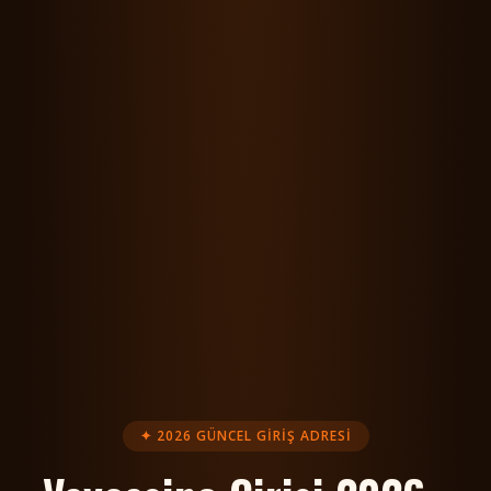
✦ 2026 GÜNCEL GİRİŞ ADRESİ