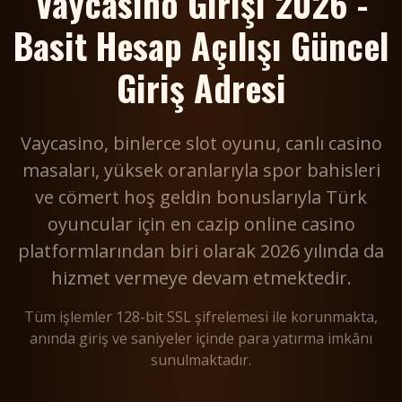
Vaycasino Girişi 2026 -
Basit Hesap Açılışı Güncel
Giriş Adresi
Vaycasino, binlerce slot oyunu, canlı casino
masaları, yüksek oranlarıyla spor bahisleri
ve cömert hoş geldin bonuslarıyla Türk
oyuncular için en cazip online casino
platformlarından biri olarak 2026 yılında da
hizmet vermeye devam etmektedir.
Tüm işlemler 128-bit SSL şifrelemesi ile korunmakta,
anında giriş ve saniyeler içinde para yatırma imkânı
sunulmaktadır.