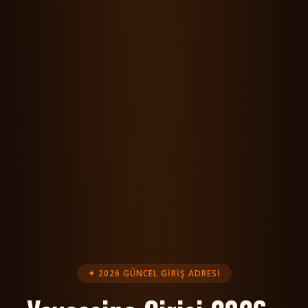
✦ 2026 GÜNCEL GİRİŞ ADRESİ