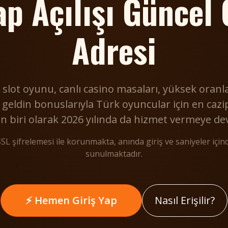
p Açılışı Güncel 
Adresi
 slot oyunu, canlı casino masaları, yüksek oranla
geldin bonuslarıyla Türk oyuncular için en cazi
n biri olarak 2026 yılında da hizmet vermeye d
SL şifrelemesi ile korunmakta, anında giriş ve saniyeler içi
sunulmaktadır.
⚡ Hemen Giriş Yap
Nasıl Erişilir?