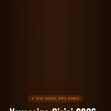
✦ 2026 GÜNCEL GİRİŞ ADRESİ