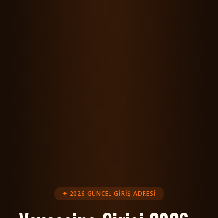
✦ 2026 GÜNCEL GİRİŞ ADRESİ