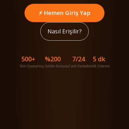
⚡ Hemen Giriş Yap
Nasıl Erişilir?
500+
%200
7/24
5 dk
Slot Oyunu
Hoş Geldin Bonusu
Canlı Destek
Anlık Ödeme