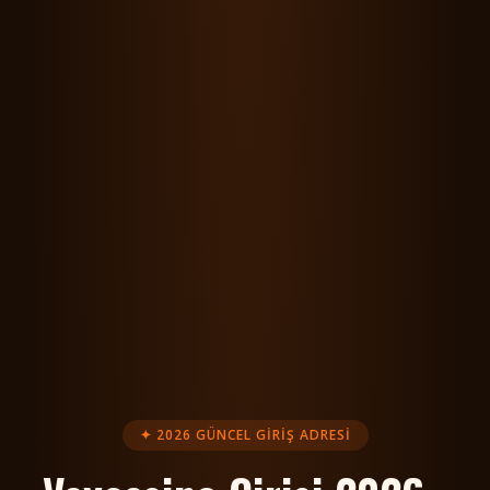
✦ 2026 GÜNCEL GİRİŞ ADRESİ